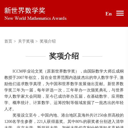
En
首页
>
关于奖项
>
奖项介绍
奖项介绍
ICCM毕业论文奖（原新世界数学奖），由国际数学大师丘成桐
教授于2007年创立，旨在全世界范围内选拔杰出的华人数学学子, 激
励他们追求数学真理，为中国和世界数学发展做出贡献。新世界数
学奖三年为一届，每年评选一次，三年举办一次颁奖典礼，与世界
华人数学家大会同期，至今已成功举办五届，在基础数学、应用数
学、概率统计、计算数学、运筹控制等领域发掘了一批杰出的年轻
人才。
奖项设立至今，中国内地、港台地区及海外共计250余所高校的
1200名学生参赛，221人获得嘉奖。其中80%的获奖者分别进入清华
大学、北京大学、斯坦福大学、加州大学伯克利分校等知名高校进