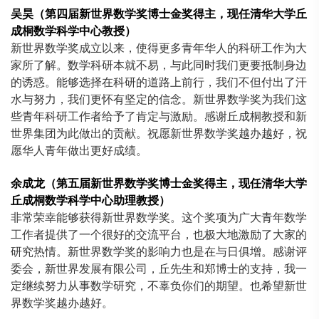
吴昊（第四届新世界数学奖博士金奖得主，现任清华大学丘
成桐数学科学中心教授）
新世界数学奖成立以来，使得更多青年华人的科研工作为大
家所了解。数学科研本就不易，与此同时我们更要抵制身边
的诱惑。能够选择在科研的道路上前行，我们不但付出了汗
水与努力，我们更怀有坚定的信念。新世界数学奖为我们这
些青年科研工作者给予了肯定与激励。感谢丘成桐教授和新
世界集团为此做出的贡献。祝愿新世界数学奖越办越好，祝
愿华人青年做出更好成绩。
余成龙（第五届新世界数学奖博士金奖得主，现任清华大学
丘成桐数学科学中心助理教授）
非常荣幸能够获得新世界数学奖。这个奖项为广大青年数学
工作者提供了一个很好的交流平台，也极大地激励了大家的
研究热情。新世界数学奖的影响力也是在与日俱增。感谢评
委会，新世界发展有限公司，丘先生和郑博士的支持，我一
定继续努力从事数学研究，不辜负你们的期望。也希望新世
界数学奖越办越好。