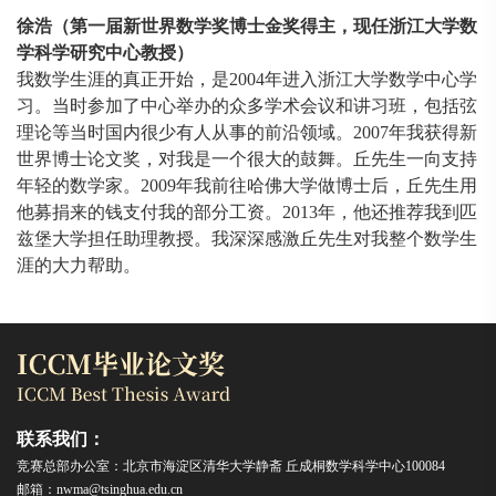
徐浩（第一届新世界数学奖博士金奖得主，现任浙江大学数
学科学研究中心教授）
我数学生涯的真正开始，是2004年进入浙江大学数学中心学
习。当时参加了中心举办的众多学术会议和讲习班，包括弦
理论等当时国内很少有人从事的前沿领域。2007年我获得新
世界博士论文奖，对我是一个很大的鼓舞。丘先生一向支持
年轻的数学家。2009年我前往哈佛大学做博士后，丘先生用
他募捐来的钱支付我的部分工资。2013年，他还推荐我到匹
兹堡大学担任助理教授。我深深感激丘先生对我整个数学生
涯的大力帮助。
联系我们：
竞赛总部办公室：北京市海淀区清华大学静斋 丘成桐数学科学中心100084
邮箱：nwma@tsinghua.edu.cn