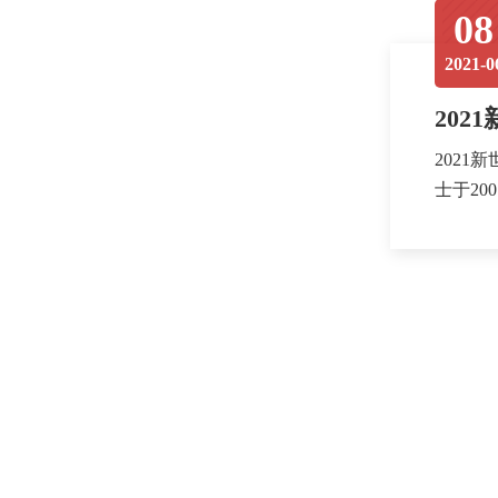
08
2021-0
202
202
士于2
项每年举